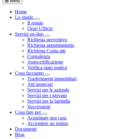
Menu
Home
Lo studio
Toggle Dropdown
Il notaio
Orari Ufficio
Servizi on-line
Toggle Dropdown
Richiesta preventivo
Richiesta appuntamento
Richiesta Copia atti
Consulenza
Autocertificazione
Verifica stato pratica
Cosa facciamo
Toggle Dropdown
Trasferimenti immobiliari
Atti ipotecari
Servizi per le aziende
Servizi per i giovani
Servizi per la famiglia
Successioni
Cosa fare per
Toggle Dropdown
Acquistare una casa
Accendere un mutuo
Documenti
Blog