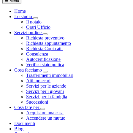
Menu
Home
Lo studio
Toggle Dropdown
Il notaio
Orari Ufficio
Servizi on-line
Toggle Dropdown
Richiesta preventivo
Richiesta appuntamento
Richiesta Copia atti
Consulenza
Autocertificazione
Verifica stato pratica
Cosa facciamo
Toggle Dropdown
Trasferimenti immobiliari
Atti ipotecari
Servizi per le aziende
Servizi per i giovani
Servizi per la famiglia
Successioni
Cosa fare per
Toggle Dropdown
Acquistare una casa
Accendere un mutuo
Documenti
Blog