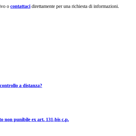
ivo o
contattaci
direttamente per una richiesta di informazioni.
controllo a distanza?
o non punibile ex art. 131-bis c.p.