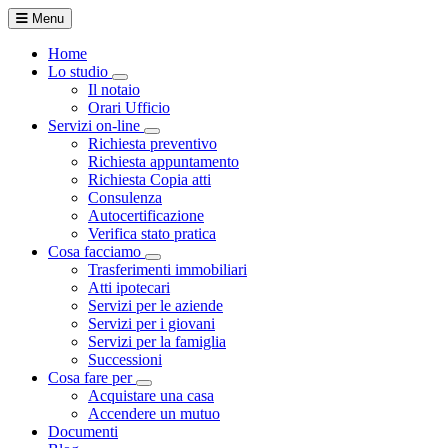
Menu
Home
Lo studio
Toggle Dropdown
Il notaio
Orari Ufficio
Servizi on-line
Toggle Dropdown
Richiesta preventivo
Richiesta appuntamento
Richiesta Copia atti
Consulenza
Autocertificazione
Verifica stato pratica
Cosa facciamo
Toggle Dropdown
Trasferimenti immobiliari
Atti ipotecari
Servizi per le aziende
Servizi per i giovani
Servizi per la famiglia
Successioni
Cosa fare per
Toggle Dropdown
Acquistare una casa
Accendere un mutuo
Documenti