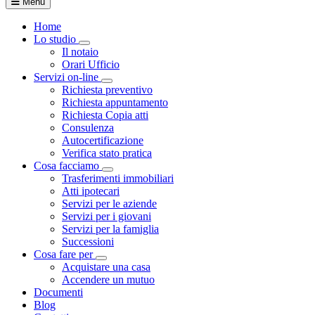
Menu
Home
Lo studio
Toggle Dropdown
Il notaio
Orari Ufficio
Servizi on-line
Toggle Dropdown
Richiesta preventivo
Richiesta appuntamento
Richiesta Copia atti
Consulenza
Autocertificazione
Verifica stato pratica
Cosa facciamo
Toggle Dropdown
Trasferimenti immobiliari
Atti ipotecari
Servizi per le aziende
Servizi per i giovani
Servizi per la famiglia
Successioni
Cosa fare per
Toggle Dropdown
Acquistare una casa
Accendere un mutuo
Documenti
Blog