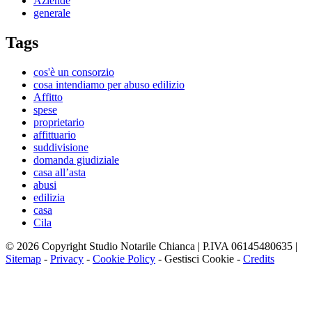
Aziende
generale
Tags
cos'è un consorzio
cosa intendiamo per abuso edilizio
Affitto
spese
proprietario
affittuario
suddivisione
domanda giudiziale
casa all’asta
abusi
edilizia
casa
Cila
© 2026 Copyright Studio Notarile Chianca | P.IVA 06145480635 |
Sitemap
-
Privacy
-
Cookie Policy
-
Gestisci Cookie
-
Credits