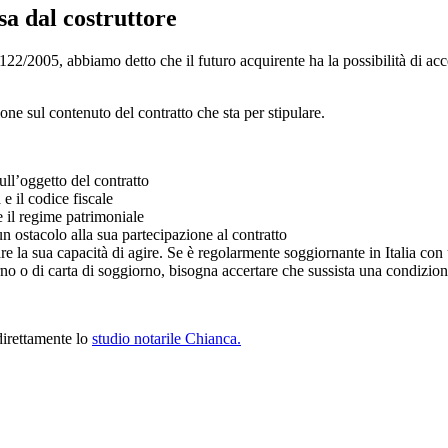
sa dal costruttore
o 122/2005, abbiamo detto che il futuro acquirente ha la possibilità di ac
one sul contenuto del contratto che sta per stipulare.
ull’oggetto del contratto
e il codice fiscale
e il regime patrimoniale
n ostacolo alla sua partecipazione al contratto
are la sua capacità di agire. Se è regolarmente soggiornante in Italia con
o o di carta di soggiorno, bisogna accertare che sussista una condizione
 direttamente lo
studio notarile Chianca.