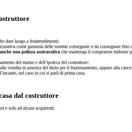
ostruttore
bbe dare luogo a fraintendimenti;
assicurativa come garanzia delle somme consegnate o da consegnare fino a
re anche una polizza assicurativa
che mantenga il compratore indenne pe
onamento del mutuo e dell’ipoteca del costruttore;
la vendita in assenza del titolo per il frazionamento, oppure alla cancel
l’incanto, nel caso in cui si parli di prima casa.
 casa dal costruttore
ri e solo ad alcuni acquirenti.