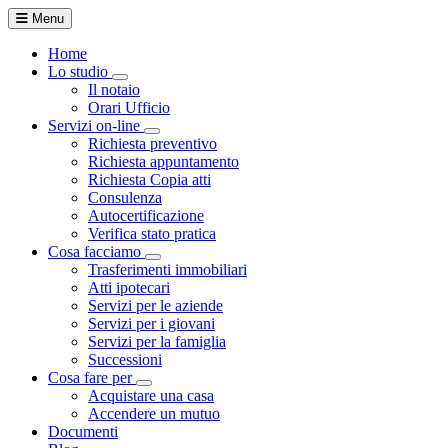
Menu
Home
Lo studio
Toggle Dropdown
Il notaio
Orari Ufficio
Servizi on-line
Toggle Dropdown
Richiesta preventivo
Richiesta appuntamento
Richiesta Copia atti
Consulenza
Autocertificazione
Verifica stato pratica
Cosa facciamo
Toggle Dropdown
Trasferimenti immobiliari
Atti ipotecari
Servizi per le aziende
Servizi per i giovani
Servizi per la famiglia
Successioni
Cosa fare per
Toggle Dropdown
Acquistare una casa
Accendere un mutuo
Documenti