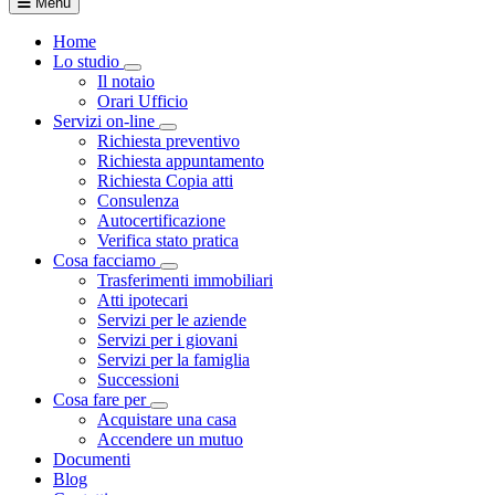
Menu
Home
Lo studio
Toggle Dropdown
Il notaio
Orari Ufficio
Servizi on-line
Toggle Dropdown
Richiesta preventivo
Richiesta appuntamento
Richiesta Copia atti
Consulenza
Autocertificazione
Verifica stato pratica
Cosa facciamo
Toggle Dropdown
Trasferimenti immobiliari
Atti ipotecari
Servizi per le aziende
Servizi per i giovani
Servizi per la famiglia
Successioni
Cosa fare per
Toggle Dropdown
Acquistare una casa
Accendere un mutuo
Documenti
Blog