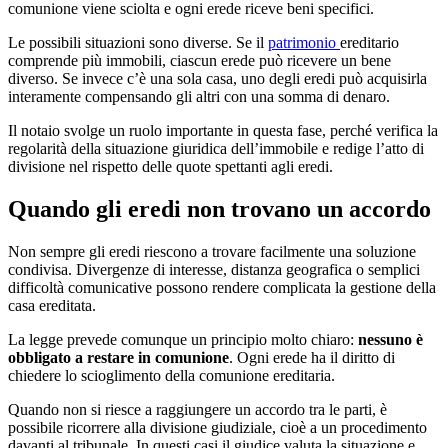
comunione viene sciolta e ogni erede riceve beni specifici.
Le possibili situazioni sono diverse. Se il
patrimonio
ereditario
comprende più immobili, ciascun erede può ricevere un bene
diverso. Se invece c’è una sola casa, uno degli eredi può acquisirla
interamente compensando gli altri con una somma di denaro.
Il notaio svolge un ruolo importante in questa fase, perché verifica la
regolarità della situazione giuridica dell’immobile e redige l’atto di
divisione nel rispetto delle quote spettanti agli eredi.
Quando gli eredi non trovano un accordo
Non sempre gli eredi riescono a trovare facilmente una soluzione
condivisa. Divergenze di interesse, distanza geografica o semplici
difficoltà comunicative possono rendere complicata la gestione della
casa ereditata.
La legge prevede comunque un principio molto chiaro:
nessuno è
obbligato a restare in comunione
. Ogni erede ha il diritto di
chiedere lo scioglimento della comunione ereditaria.
Quando non si riesce a raggiungere un accordo tra le parti, è
possibile ricorrere alla divisione giudiziale, cioè a un procedimento
davanti al tribunale. In questi casi il giudice valuta la situazione e