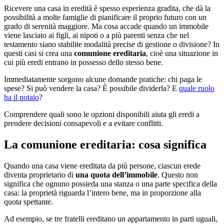
Ricevere una casa in eredità è spesso esperienza gradita, che dà la
possibilità a molte famiglie di pianificare il proprio futuro con un
grado di serenità maggiore. Ma cosa accade quando un immobile
viene lasciato ai figli, ai nipoti o a più parenti senza che nel
testamento siano stabilite modalità precise di gestione o divisione? In
questi casi si crea una
comunione ereditaria
, cioè una situazione in
cui più eredi entrano in possesso dello stesso bene.
Immediatamente sorgono alcune domande pratiche: chi paga le
spese? Si può vendere la casa? È possibile dividerla? E
quale ruolo
ha il notaio
?
Comprendere quali sono le opzioni disponibili aiuta gli eredi a
prendere decisioni consapevoli e a evitare conflitti.
La comunione ereditaria: cosa significa
Quando una casa viene ereditata da più persone, ciascun erede
diventa proprietario di
una quota dell’immobile
. Questo non
significa che ognuno possieda una stanza o una parte specifica della
casa: la proprietà riguarda l’intero bene, ma in proporzione alla
quota spettante.
Ad esempio, se tre fratelli ereditano un appartamento in parti uguali,