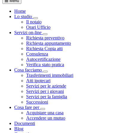
Menu
Home
Lo studio
Toggle Dropdown
Il notaio
Orari Ufficio
Servizi on-line
Toggle Dropdown
Richiesta preventivo
Richiesta appuntamento
Richiesta Copia atti
Consulenza
Autocertificazione
Verifica stato pratica
Cosa facciamo
Toggle Dropdown
Trasferimenti immobiliari
Atti ipotecari
Servizi per le aziende
Servizi per i giovani
Servizi per la famiglia
Successioni
Cosa fare per
Toggle Dropdown
Acquistare una casa
Accendere un mutuo
Documenti
Blog