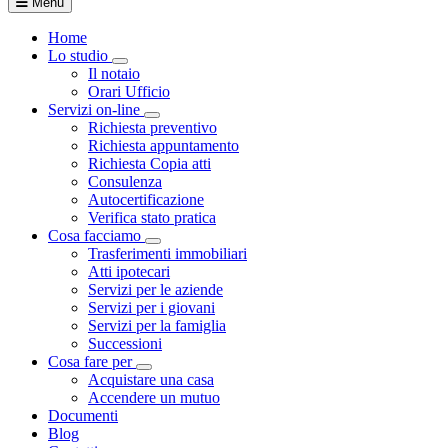
Menu
Home
Lo studio
Toggle Dropdown
Il notaio
Orari Ufficio
Servizi on-line
Toggle Dropdown
Richiesta preventivo
Richiesta appuntamento
Richiesta Copia atti
Consulenza
Autocertificazione
Verifica stato pratica
Cosa facciamo
Toggle Dropdown
Trasferimenti immobiliari
Atti ipotecari
Servizi per le aziende
Servizi per i giovani
Servizi per la famiglia
Successioni
Cosa fare per
Toggle Dropdown
Acquistare una casa
Accendere un mutuo
Documenti
Blog