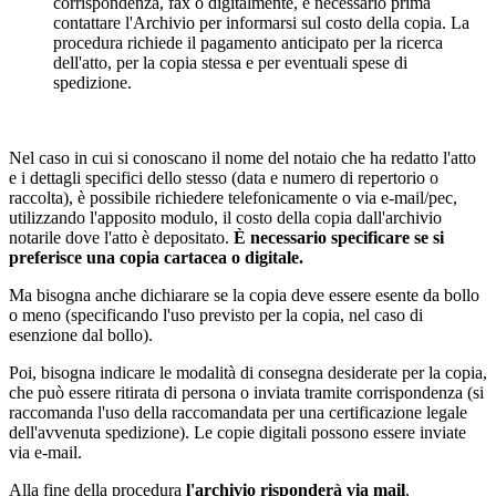
corrispondenza, fax o digitalmente, è necessario prima
contattare l'Archivio per informarsi sul costo della copia. La
procedura richiede il pagamento anticipato per la ricerca
dell'atto, per la copia stessa e per eventuali spese di
spedizione.
Nel caso in cui si conoscano il nome del notaio che ha redatto l'atto
e i dettagli specifici dello stesso (data e numero di repertorio o
raccolta), è possibile richiedere telefonicamente o via e-mail/pec,
utilizzando l'apposito modulo, il costo della copia dall'archivio
notarile dove l'atto è depositato.
È necessario specificare se si
preferisce una copia cartacea o digitale.
Ma bisogna anche dichiarare se la copia deve essere esente da bollo
o meno (specificando l'uso previsto per la copia, nel caso di
esenzione dal bollo).
Poi, bisogna indicare le modalità di consegna desiderate per la copia,
che può essere ritirata di persona o inviata tramite corrispondenza (si
raccomanda l'uso della raccomandata per una certificazione legale
dell'avvenuta spedizione). Le copie digitali possono essere inviate
via e-mail.
Alla fine della procedura
l'archivio risponderà via mail
,