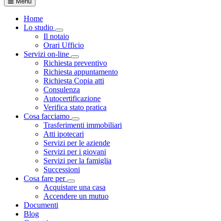
Menu
Home
Lo studio
Toggle Dropdown
Il notaio
Orari Ufficio
Servizi on-line
Toggle Dropdown
Richiesta preventivo
Richiesta appuntamento
Richiesta Copia atti
Consulenza
Autocertificazione
Verifica stato pratica
Cosa facciamo
Toggle Dropdown
Trasferimenti immobiliari
Atti ipotecari
Servizi per le aziende
Servizi per i giovani
Servizi per la famiglia
Successioni
Cosa fare per
Toggle Dropdown
Acquistare una casa
Accendere un mutuo
Documenti
Blog