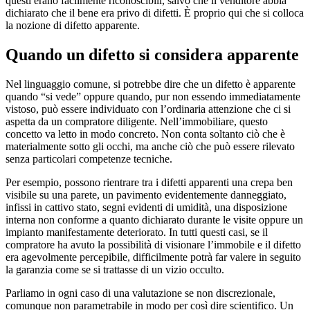
questi erano facilmente riconoscibili, salvo che il venditore abbia
dichiarato che il bene era privo di difetti. È proprio qui che si colloca
la nozione di difetto apparente.
Quando un difetto si considera apparente
Nel linguaggio comune, si potrebbe dire che un difetto è apparente
quando “si vede” oppure quando, pur non essendo immediatamente
vistoso, può essere individuato con l’ordinaria attenzione che ci si
aspetta da un compratore diligente. Nell’immobiliare, questo
concetto va letto in modo concreto. Non conta soltanto ciò che è
materialmente sotto gli occhi, ma anche ciò che può essere rilevato
senza particolari competenze tecniche.
Per esempio, possono rientrare tra i difetti apparenti una crepa ben
visibile su una parete, un pavimento evidentemente danneggiato,
infissi in cattivo stato, segni evidenti di umidità, una disposizione
interna non conforme a quanto dichiarato durante le visite oppure un
impianto manifestamente deteriorato. In tutti questi casi, se il
compratore ha avuto la possibilità di visionare l’immobile e il difetto
era agevolmente percepibile, difficilmente potrà far valere in seguito
la garanzia come se si trattasse di un vizio occulto.
Parliamo in ogni caso di una valutazione se non discrezionale,
comunque non parametrabile in modo per così dire scientifico. Un