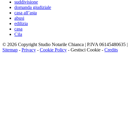
suddivisione
domanda giudiziale
casa all’asta
abusi
edilizia
casa
Cila
© 2026 Copyright Studio Notarile Chianca | P.IVA 06145480635 |
Sitemap
-
Privacy
-
Cookie Policy
-
Gestisci Cookie
-
Credits