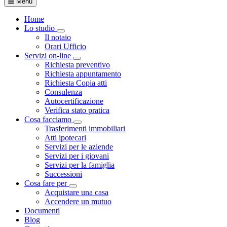
Menu
Home
Lo studio
Toggle Dropdown
Il notaio
Orari Ufficio
Servizi on-line
Toggle Dropdown
Richiesta preventivo
Richiesta appuntamento
Richiesta Copia atti
Consulenza
Autocertificazione
Verifica stato pratica
Cosa facciamo
Toggle Dropdown
Trasferimenti immobiliari
Atti ipotecari
Servizi per le aziende
Servizi per i giovani
Servizi per la famiglia
Successioni
Cosa fare per
Toggle Dropdown
Acquistare una casa
Accendere un mutuo
Documenti
Blog