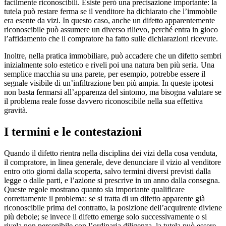
facilmente riconoscibili. Esiste però una precisazione importante: la
tutela può restare ferma se il venditore ha dichiarato che l’immobile
era esente da vizi. In questo caso, anche un difetto apparentemente
riconoscibile può assumere un diverso rilievo, perché entra in gioco
l’affidamento che il compratore ha fatto sulle dichiarazioni ricevute.
Inoltre, nella pratica immobiliare, può accadere che un difetto sembri
inizialmente solo estetico e riveli poi una natura ben più seria. Una
semplice macchia su una parete, per esempio, potrebbe essere il
segnale visibile di un’infiltrazione ben più ampia. In queste ipotesi
non basta fermarsi all’apparenza del sintomo, ma bisogna valutare se
il problema reale fosse davvero riconoscibile nella sua effettiva
gravità.
I termini e le contestazioni
Quando il difetto rientra nella disciplina dei vizi della cosa venduta,
il compratore, in linea generale, deve denunciare il vizio al venditore
entro otto giorni dalla scoperta, salvo termini diversi previsti dalla
legge o dalle parti, e l’azione si prescrive in un anno dalla consegna.
Queste regole mostrano quanto sia importante qualificare
correttamente il problema: se si tratta di un difetto apparente già
riconoscibile prima del contratto, la posizione dell’acquirente diviene
più debole; se invece il difetto emerge solo successivamente o si
rivela non percepibile con l’ordinaria diligenza, la tutela può essere