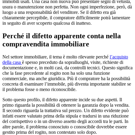
immobili usati. Una casa non nuova può presentare segni di vetustà,
usura o manutenzione non perfetta. Non ogni imperfezione, però, dà
luogo a una responsabilità del venditore. Se il difetto era già
chiaramente percepibile, il compratore difficilmente potrà lamentare
in seguito di aver scoperto qualcosa di inatteso.
Perché il difetto apparente conta nella
compravendita immobiliare
Nel settore immobiliare, il tema è molto rilevante perché
l’acquisto
della casa
è spesso preceduto da sopralluoghi, visite, richieste di
documentazione e, in molti casi, da controlli tecnici. Questo significa
che la fase precedente al rogito non ha solo una funzione
commerciale, ma anche giuridica. Più il compratore ha la possibilità
concreta di esaminare l’immobile, più diventa importante stabilire se
il problema fosse o meno riconoscibile.
Sotto questo profilo, il difetto apparente incide su due aspetti. Il
primo riguarda la possibilità di ottenere la garanzia dopo la vendita.
Il secondo riguarda la trattativa sul prezzo. Un difetto evidente può
infatti essere valutato prima della stipula e tradursi in una riduzione
del corrispettivo o in un diverso assetto degli accordi tra le parti. In
altre parole, il problema conosciuto o conoscibile dovrebbe essere
gestito prima del rogito, non contestato solo dopo.