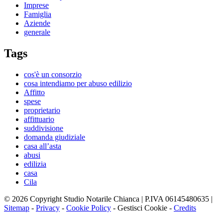
Imprese
Famiglia
Aziende
generale
Tags
cos'è un consorzio
cosa intendiamo per abuso edilizio
Affitto
spese
proprietario
affittuario
suddivisione
domanda giudiziale
casa all’asta
abusi
edilizia
casa
Cila
© 2026 Copyright Studio Notarile Chianca | P.IVA 06145480635 |
Sitemap
-
Privacy
-
Cookie Policy
-
Gestisci Cookie
-
Credits