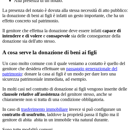
Alla presenza di un notaio.
La presenza del notaio è dovuta alla stessa necessità di atto pubblico:
la donazione di beni ai figli è infatti un gesto importante, che ha un
effetto concreto sul patrimonio.
Il genitore che effettua la donazione deve essere infatti
capace di
intendere e di volere
e
consapevole
sia delle conseguenze della
donazione sia dell'atto stesso.
A cosa serve la donazione di beni ai figli
Un caso molto comune con il quale veniamo a contatto è quello del
genitore che desidera effettuare un
passaggio generazionale del
patrimonio
: donare la casa ai figli è un modo per dare loro una
sicurezza patrimoniale immediata, ad esempio.
In molti casi nel contratto di donazione ai figli vengono inserite delle
clausole relative all'assistenza
del genitore stesso, anche se
chiaramente non si tratta di una condizione obbligatoria.
In caso di
trasferimento immobiliare
invece si può configurare un
contratto di usufrutto
, laddove la proprietà passa il figlio ma il
genitore di abita abita in un immobile vita natural durante.
Sono tutte modalità comuni.