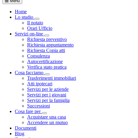
Menu
Home
Lo studio
Toggle Dropdown
Il notaio
Orari Ufficio
Servizi on-line
Toggle Dropdown
Richiesta preventivo
Richiesta appuntamento
Richiesta Copia atti
Consulenza
Autocertificazione
Verifica stato pratica
Cosa facciamo
Toggle Dropdown
Trasferimenti immobiliari
Atti ipotecari
Servizi per le aziende
Servizi per i giovani
Servizi per la famiglia
Successioni
Cosa fare per
Toggle Dropdown
Acquistare una casa
Accendere un mutuo
Documenti
Blog