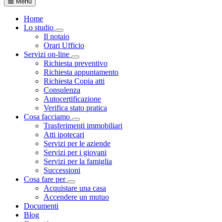
Menu
Home
Lo studio
Toggle Dropdown
Il notaio
Orari Ufficio
Servizi on-line
Toggle Dropdown
Richiesta preventivo
Richiesta appuntamento
Richiesta Copia atti
Consulenza
Autocertificazione
Verifica stato pratica
Cosa facciamo
Toggle Dropdown
Trasferimenti immobiliari
Atti ipotecari
Servizi per le aziende
Servizi per i giovani
Servizi per la famiglia
Successioni
Cosa fare per
Toggle Dropdown
Acquistare una casa
Accendere un mutuo
Documenti
Blog