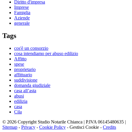
Diritto d'impresa
Imprese
Famiglia
Aziende
generale
Tags
cos'è un consorzio
cosa intendiamo per abuso edilizio
Affitto
spese
proprietario
affittuario
suddivisione
domanda giudiziale
casa all’asta
abusi
edilizia
casa
Cila
© 2026 Copyright Studio Notarile Chianca | P.IVA 06145480635 |
Sitemap
-
Privacy
-
Cookie Policy
-
Gestisci Cookie
-
Credits