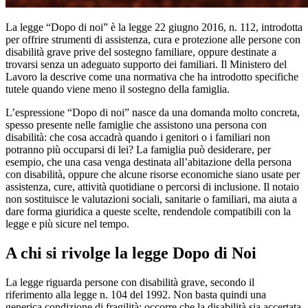
La legge “Dopo di noi” è la legge 22 giugno 2016, n. 112, introdotta
per offrire strumenti di assistenza, cura e protezione alle persone con
disabilità grave prive del sostegno familiare, oppure destinate a
trovarsi senza un adeguato supporto dei familiari. Il Ministero del
Lavoro la descrive come una normativa che ha introdotto specifiche
tutele quando viene meno il sostegno della famiglia.
L’espressione “Dopo di noi” nasce da una domanda molto concreta,
spesso presente nelle famiglie che assistono una persona con
disabilità: che cosa accadrà quando i genitori o i familiari non
potranno più occuparsi di lei? La famiglia può desiderare, per
esempio, che una casa venga destinata all’abitazione della persona
con disabilità, oppure che alcune risorse economiche siano usate per
assistenza, cure, attività quotidiane o percorsi di inclusione. Il notaio
non sostituisce le valutazioni sociali, sanitarie o familiari, ma aiuta a
dare forma giuridica a queste scelte, rendendole compatibili con la
legge e più sicure nel tempo.
A chi si rivolge la legge Dopo di Noi
La legge riguarda persone con disabilità grave, secondo il
riferimento alla legge n. 104 del 1992. Non basta quindi una
generica condizione di fragilità: occorre che la disabilità sia accertata