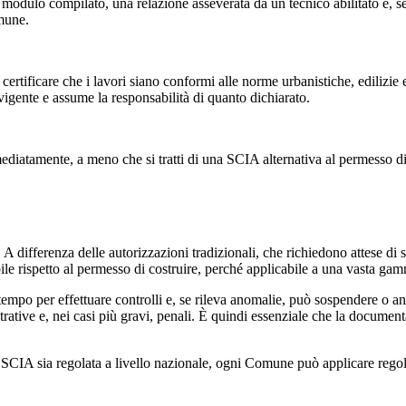
dulo compilato, una relazione asseverata da un tecnico abilitato e, se ne
omune.
e certificare che i lavori siano conformi alle norme urbanistiche, edilizi
 vigente e assume la responsabilità di quanto dichiarato.
ediatamente, a meno che si tratti di una SCIA alternativa al permesso di 
 A differenza delle autorizzazioni tradizionali, che richiedono attese di
bile rispetto al permesso di costruire, perché applicabile a una vasta gam
tempo per effettuare controlli e, se rileva anomalie, può sospendere o an
ative e, nei casi più gravi, penali. È quindi essenziale che la documenta
a SCIA sia regolata a livello nazionale, ogni Comune può applicare regol