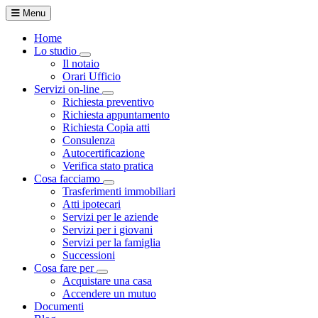
Menu
Home
Lo studio
Toggle Dropdown
Il notaio
Orari Ufficio
Servizi on-line
Toggle Dropdown
Richiesta preventivo
Richiesta appuntamento
Richiesta Copia atti
Consulenza
Autocertificazione
Verifica stato pratica
Cosa facciamo
Toggle Dropdown
Trasferimenti immobiliari
Atti ipotecari
Servizi per le aziende
Servizi per i giovani
Servizi per la famiglia
Successioni
Cosa fare per
Toggle Dropdown
Acquistare una casa
Accendere un mutuo
Documenti