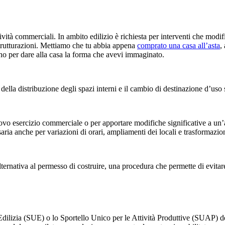
tività commerciali. In ambito edilizio è richiesta per interventi che mod
istrutturazioni. Mettiamo che tu abbia appena
comprato una casa all’asta
,
no per dare alla casa la forma che avevi immaginato.
della distribuzione degli spazi interni e il cambio di destinazione d’uso s
o esercizio commerciale o per apportare modifiche significative a un’atti
ia anche per variazioni di orari, ampliamenti dei locali e trasformazioni 
ternativa al permesso di costruire, una procedura che permette di evitare
ilizia (SUE) o lo Sportello Unico per le Attività Produttive (SUAP) del