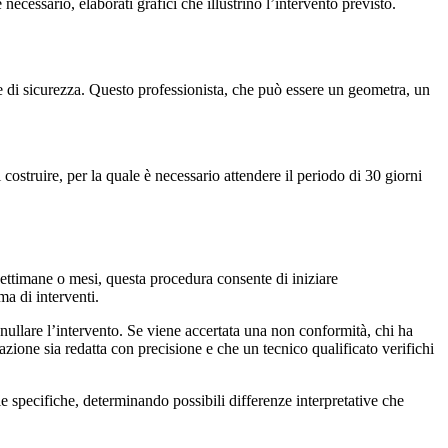
cessario, elaborati grafici che illustrino l’intervento previsto.
e e di sicurezza. Questo professionista, che può essere un geometra, un
costruire, per la quale è necessario attendere il periodo di 30 giorni
 settimane o mesi, questa procedura consente di iniziare
ma di interventi.
nullare l’intervento. Se viene accertata una non conformità, chi ha
zione sia redatta con precisione e che un tecnico qualificato verifichi
e specifiche, determinando possibili differenze interpretative che