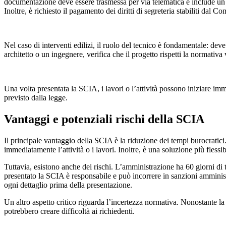
documentazione deve essere trasmessa per via telematica e include un mo
Inoltre, è richiesto il pagamento dei diritti di segreteria stabiliti dal C
Nel caso di interventi edilizi, il ruolo del tecnico è fondamentale: dev
architetto o un ingegnere, verifica che il progetto rispetti la normativa
Una volta presentata la SCIA, i lavori o l’attività possono iniziare imm
previsto dalla legge.
Vantaggi e potenziali rischi della SCIA
Il principale vantaggio della SCIA è la riduzione dei tempi burocratici.
immediatamente l’attività o i lavori. Inoltre, è una soluzione più flessi
Tuttavia, esistono anche dei rischi. L’amministrazione ha 60 giorni di 
presentato la SCIA è responsabile e può incorrere in sanzioni amministr
ogni dettaglio prima della presentazione.
Un altro aspetto critico riguarda l’incertezza normativa. Nonostante l
potrebbero creare difficoltà ai richiedenti.