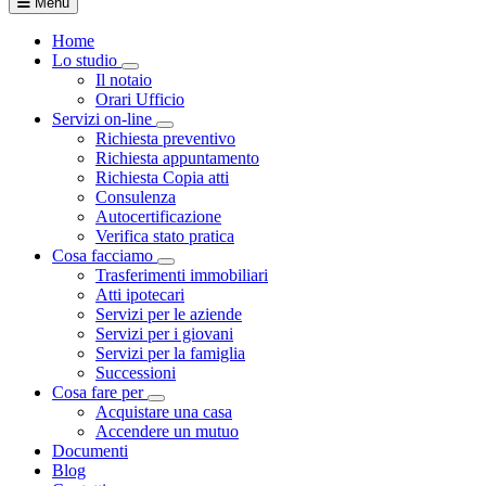
Menu
Home
Lo studio
Toggle Dropdown
Il notaio
Orari Ufficio
Servizi on-line
Toggle Dropdown
Richiesta preventivo
Richiesta appuntamento
Richiesta Copia atti
Consulenza
Autocertificazione
Verifica stato pratica
Cosa facciamo
Toggle Dropdown
Trasferimenti immobiliari
Atti ipotecari
Servizi per le aziende
Servizi per i giovani
Servizi per la famiglia
Successioni
Cosa fare per
Toggle Dropdown
Acquistare una casa
Accendere un mutuo
Documenti
Blog