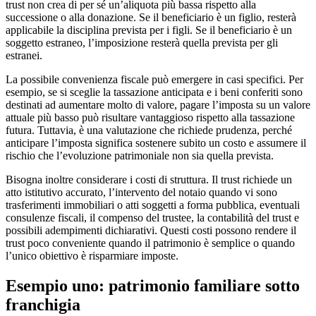
trust non crea di per sé un’aliquota più bassa rispetto alla
successione o alla donazione. Se il beneficiario è un figlio, resterà
applicabile la disciplina prevista per i figli. Se il beneficiario è un
soggetto estraneo, l’imposizione resterà quella prevista per gli
estranei.
La possibile convenienza fiscale può emergere in casi specifici. Per
esempio, se si sceglie la tassazione anticipata e i beni conferiti sono
destinati ad aumentare molto di valore, pagare l’imposta su un valore
attuale più basso può risultare vantaggioso rispetto alla tassazione
futura. Tuttavia, è una valutazione che richiede prudenza, perché
anticipare l’imposta significa sostenere subito un costo e assumere il
rischio che l’evoluzione patrimoniale non sia quella prevista.
Bisogna inoltre considerare i costi di struttura. Il trust richiede un
atto istitutivo accurato, l’intervento del notaio quando vi sono
trasferimenti immobiliari o atti soggetti a forma pubblica, eventuali
consulenze fiscali, il compenso del trustee, la contabilità del trust e
possibili adempimenti dichiarativi. Questi costi possono rendere il
trust poco conveniente quando il patrimonio è semplice o quando
l’unico obiettivo è risparmiare imposte.
Esempio uno: patrimonio familiare sotto
franchigia