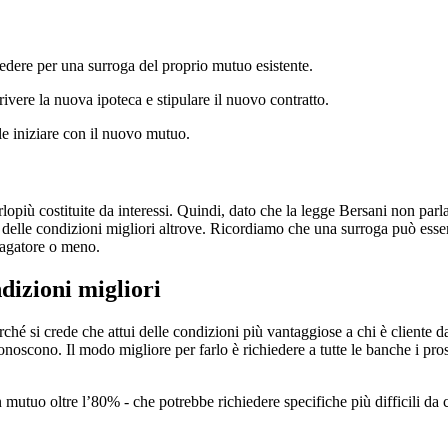
cedere per una surroga del proprio mutuo esistente.
crivere la nuova ipoteca e stipulare il nuovo contratto.
ile iniziare con il nuovo mutuo.
più costituite da interessi. Quindi, dato che la legge Bersani non parla
delle condizioni migliori altrove. Ricordiamo che una surroga può esser
pagatore o meno.
dizioni migliori
erché si crede che attui delle condizioni più vantaggiose a chi è cliente 
onoscono. Il modo migliore per farlo è richiedere a tutte le banche i pros
mutuo oltre l’80% - che potrebbe richiedere specifiche più difficili da c