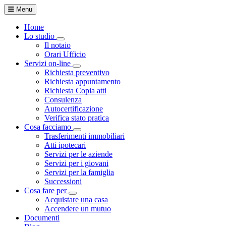
Menu
Home
Lo studio
Toggle Dropdown
Il notaio
Orari Ufficio
Servizi on-line
Toggle Dropdown
Richiesta preventivo
Richiesta appuntamento
Richiesta Copia atti
Consulenza
Autocertificazione
Verifica stato pratica
Cosa facciamo
Toggle Dropdown
Trasferimenti immobiliari
Atti ipotecari
Servizi per le aziende
Servizi per i giovani
Servizi per la famiglia
Successioni
Cosa fare per
Toggle Dropdown
Acquistare una casa
Accendere un mutuo
Documenti