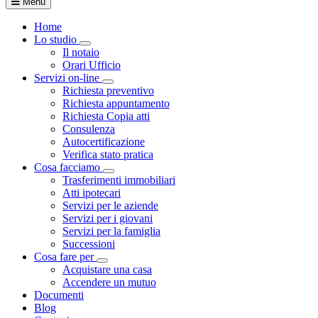
Menu
Home
Lo studio
Toggle Dropdown
Il notaio
Orari Ufficio
Servizi on-line
Toggle Dropdown
Richiesta preventivo
Richiesta appuntamento
Richiesta Copia atti
Consulenza
Autocertificazione
Verifica stato pratica
Cosa facciamo
Toggle Dropdown
Trasferimenti immobiliari
Atti ipotecari
Servizi per le aziende
Servizi per i giovani
Servizi per la famiglia
Successioni
Cosa fare per
Toggle Dropdown
Acquistare una casa
Accendere un mutuo
Documenti
Blog