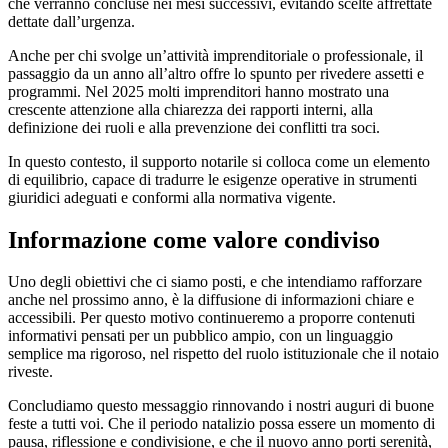
che verranno concluse nei mesi successivi, evitando scelte affrettate
dettate dall’urgenza.
Anche per chi svolge un’attività imprenditoriale o professionale, il
passaggio da un anno all’altro offre lo spunto per rivedere assetti e
programmi. Nel 2025 molti imprenditori hanno mostrato una
crescente attenzione alla chiarezza dei rapporti interni, alla
definizione dei ruoli e alla prevenzione dei conflitti tra soci.
In questo contesto, il supporto notarile si colloca come un elemento
di equilibrio, capace di tradurre le esigenze operative in strumenti
giuridici adeguati e conformi alla normativa vigente.
Informazione come valore condiviso
Uno degli obiettivi che ci siamo posti, e che intendiamo rafforzare
anche nel prossimo anno, è la diffusione di informazioni chiare e
accessibili. Per questo motivo continueremo a proporre contenuti
informativi pensati per un pubblico ampio, con un linguaggio
semplice ma rigoroso, nel rispetto del ruolo istituzionale che il notaio
riveste.
Concludiamo questo messaggio rinnovando i nostri auguri di buone
feste a tutti voi. Che il periodo natalizio possa essere un momento di
pausa, riflessione e condivisione, e che il nuovo anno porti serenità,