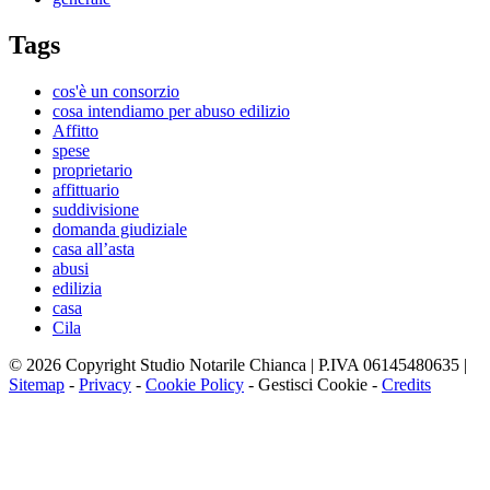
Tags
cos'è un consorzio
cosa intendiamo per abuso edilizio
Affitto
spese
proprietario
affittuario
suddivisione
domanda giudiziale
casa all’asta
abusi
edilizia
casa
Cila
© 2026 Copyright Studio Notarile Chianca | P.IVA 06145480635 |
Sitemap
-
Privacy
-
Cookie Policy
-
Gestisci Cookie
-
Credits