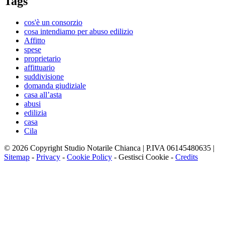
Tags
cos'è un consorzio
cosa intendiamo per abuso edilizio
Affitto
spese
proprietario
affittuario
suddivisione
domanda giudiziale
casa all’asta
abusi
edilizia
casa
Cila
© 2026 Copyright Studio Notarile Chianca | P.IVA 06145480635 |
Sitemap
-
Privacy
-
Cookie Policy
-
Gestisci Cookie
-
Credits