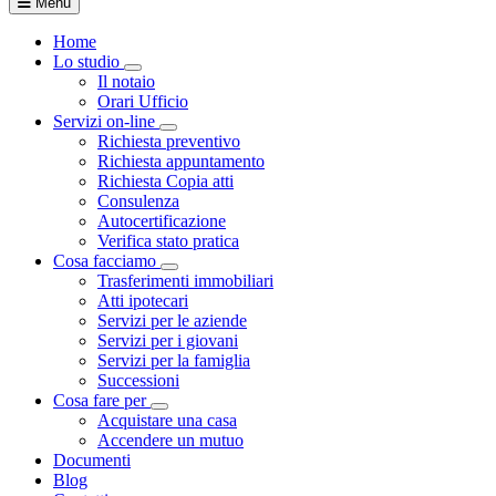
Menu
Home
Lo studio
Toggle Dropdown
Il notaio
Orari Ufficio
Servizi on-line
Toggle Dropdown
Richiesta preventivo
Richiesta appuntamento
Richiesta Copia atti
Consulenza
Autocertificazione
Verifica stato pratica
Cosa facciamo
Toggle Dropdown
Trasferimenti immobiliari
Atti ipotecari
Servizi per le aziende
Servizi per i giovani
Servizi per la famiglia
Successioni
Cosa fare per
Toggle Dropdown
Acquistare una casa
Accendere un mutuo
Documenti
Blog