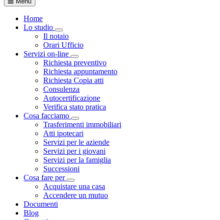
Menu
Home
Lo studio
Toggle Dropdown
Il notaio
Orari Ufficio
Servizi on-line
Toggle Dropdown
Richiesta preventivo
Richiesta appuntamento
Richiesta Copia atti
Consulenza
Autocertificazione
Verifica stato pratica
Cosa facciamo
Toggle Dropdown
Trasferimenti immobiliari
Atti ipotecari
Servizi per le aziende
Servizi per i giovani
Servizi per la famiglia
Successioni
Cosa fare per
Toggle Dropdown
Acquistare una casa
Accendere un mutuo
Documenti
Blog