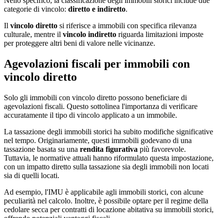
Nello specifico, la classificazione degli immobili storici include due
categorie di vincolo:
diretto e indiretto
.
Il
vincolo diretto
si riferisce a immobili con specifica rilevanza
culturale, mentre il
vincolo indiretto
riguarda limitazioni imposte
per proteggere altri beni di valore nelle vicinanze.
Agevolazioni fiscali per immobili con
vincolo diretto
Solo gli immobili con vincolo diretto possono beneficiare di
agevolazioni fiscali. Questo sottolinea l'importanza di verificare
accuratamente il tipo di vincolo applicato a un immobile.
La tassazione degli immobili storici ha subito modifiche significative
nel tempo. Originariamente, questi immobili godevano di una
tassazione basata su una
rendita figurativa
più favorevole.
Tuttavia, le normative attuali hanno riformulato questa impostazione,
con un impatto diretto sulla tassazione sia degli immobili non locati
sia di quelli locati.
Ad esempio, l'IMU è applicabile agli immobili storici, con alcune
peculiarità nel calcolo. Inoltre, è possibile optare per il regime della
cedolare secca per contratti di locazione abitativa su immobili storici,